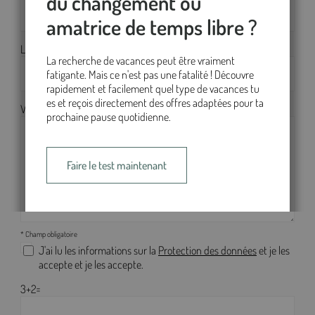
du changement ou
0
amatrice de temps libre ?
Lieu *
La recherche de vacances peut être vraiment
Bad Wimpfen
fatigante. Mais ce n'est pas une fatalité ! Découvre
rapidement et facilement quel type de vacances tu
es et reçois directement des offres adaptées pour ta
Votre message pour moi*
prochaine pause quotidienne.
Faire le test maintenant
* Champ obligatoire
J'ai lu les informations sur la
Protection des données
et je les
accepte et je les accepte.
3+2=