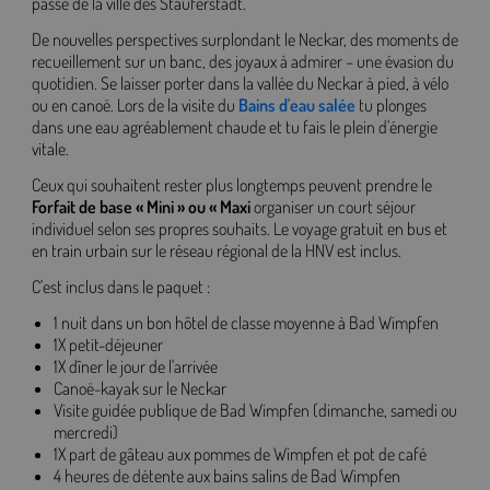
passé de la ville des Stauferstadt.
De nouvelles perspectives surplondant le Neckar, des moments de
recueillement sur un banc, des joyaux à admirer – une évasion du
quotidien. Se laisser porter dans la vallée du Neckar à pied, à vélo
ou en canoë. Lors de la visite du
Bains d'eau salée
tu plonges
dans une eau agréablement chaude et tu fais le plein d'énergie
vitale.
Ceux qui souhaitent rester plus longtemps peuvent prendre le
Forfait de base « Mini » ou « Maxi
organiser un court séjour
individuel selon ses propres souhaits. Le voyage gratuit en bus et
en train urbain sur le réseau régional de la HNV est inclus.
C'est inclus dans le paquet :
1 nuit dans un bon hôtel de classe moyenne à Bad Wimpfen
1X petit-déjeuner
1X dîner le jour de l'arrivée
Canoë-kayak sur le Neckar
Visite guidée publique de Bad Wimpfen (dimanche, samedi ou
mercredi)
1X part de gâteau aux pommes de Wimpfen et pot de café
4 heures de détente aux bains salins de Bad Wimpfen