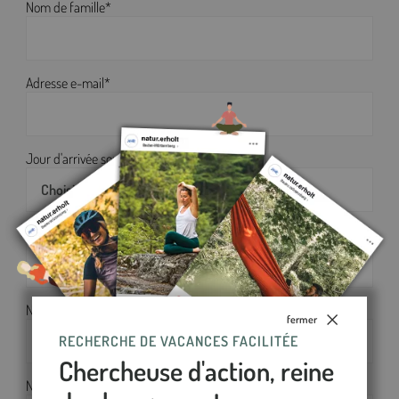
Nom de famille*
Adresse e-mail*
Jour d'arrivée souhaité*
Jour de départ souhaité*
Nombre d'adultes*
fermer
RECHERCHE DE VACANCES FACILITÉE
1
Chercheuse d'action, reine
Nombre d'enfants (moins de 12 ans)*