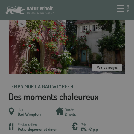
MENU
©
Voir les images
TEMPS MORT À BAD WIMPFEN
Des moments chaleureux
Lieu
Durée
Bad Wimpfen
2 nuits
Restauration
Prix
Petit-déjeuner et dîner
179,-€ p.p