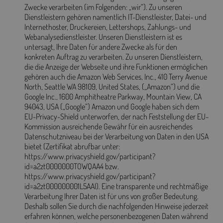
Zwecke verarbeiten (im Folgenden: „wir“). Zu unseren
Dienstleistern gehören namentlich IT-Dienstleister, Datei- und
Internethoster, Druckereien, Lettershops, Zahlungs- und
Webanalysedienstleister. Unseren Dienstleistern ist es
untersagt, Ihre Daten für andere Zwecke als für den
konkreten Auftrag zu verarbeiten. Zu unseren Dienstleistern,
die die Anzeige der Webseite und ihre Funktionen ermöglichen
gehören auch die Amazon Web Services, Inc., 410 Terry Avenue
North, Seattle WA 98109, United States, („Amazon“) und die
Google Inc., 1600 Amphitheatre Parkway, Mountain View, CA
94043, USA („Google“) Amazon und Google haben sich dem
EU-Privacy-Shield unterworfen, der nach Feststellung der EU-
Kommission ausreichende Gewähr für ein ausreichendes
Datenschutzniveau bei der Verarbeitung von Daten in den USA
bietet (Zertifikat abrufbar unter:
https://www.privacyshield.gov/participant?
id=a2zt0000000TOWQAA4 bzw.
https://www.privacyshield.gov/participant?
id=a2zt000000001L5AAI). Eine transparente und rechtmäßige
Verarbeitung Ihrer Daten ist für uns von großer Bedeutung.
Deshalb sollen Sie durch die nachfolgenden Hinweise jederzeit
erfahren können, welche personenbezogenen Daten während