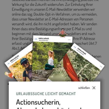
Wirkung für die Zukunft widerrufen. Zur Einholung Ihrer
Einwilligung in unseren E-Mail-Newsletter verwenden wir
online das sog. Double-Opt-in-Verfahren, um zu vermeiden,
dass unser Newsletter an E-Mail-Adressen von Personen
versandt wird, die ihn nicht angefordert haben. Wir senden
Ihnen dazu eine Bestätigungsanfrage per E-Mail zu und
beginnen mit dem Versand unseres Newsletters erst nach
Ihrer Bestätigung. Dabei wird jeweils auch Ihre IP-Adresse
erfasst und zu Dokumentationszwecken gespeichert (Art.7
Abs.1, Art.6 Abs.1 c DSGVO).
Speicherdauer bei Werbung Ihre für Werbezwecke erhobenen
Daten speichern wir, solange der Werbezweck fortbesteht
bzw. bis uns ein Widerruf Ihrer Einwilligung oder Ihr
Widerspruch gegen die Verarbeitung Ihrer Daten für
Werbezwecke erreicht (s. Ziffer 7).
Anzeige von Webinhalten und Funktionen
schließen
Weiterhin verarbeiten wir Daten, die bei der Nutzung unserer
Internetseite entstehen, natürlich für die Anzeige der
URLAUBSSUCHE LEICHT GEMACHT
gewünschten Inhalte und für die Ausführung der von Ihnen
Actionsucherin,
ausgewählten Funktionen (Art. 6 Abs.1 b und f DSGVO).