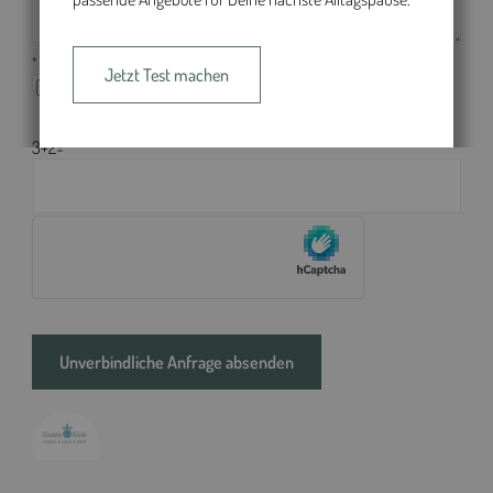
* Pflichtfeld
Jetzt Test machen
Ich habe die Informationen zum
Datenschutz
gelesen und
bin damit einverstanden.
3+2=
Bitte
lasse
dieses
Feld
leer.