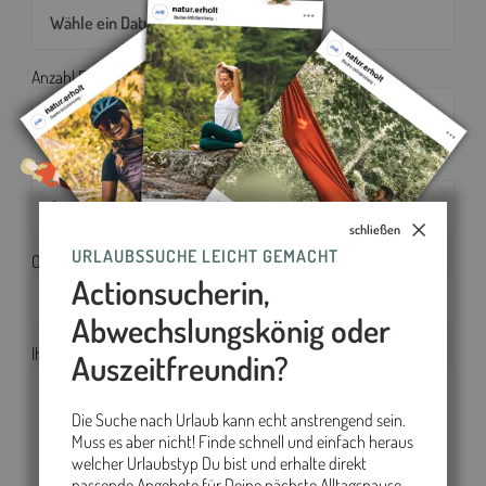
Anzahl Erwachsene*
1
Anzahl Kinder (unter 12 Jahre)*
0
schließen
URLAUBSSUCHE LEICHT GEMACHT
Ort *
Actionsucherin,
Bad Ditzenbach
Abwechslungskönig oder
Ihre Nachricht an mich*
Auszeitfreundin?
Die Suche nach Urlaub kann echt anstrengend sein.
Muss es aber nicht! Finde schnell und einfach heraus
welcher Urlaubstyp Du bist und erhalte direkt
passende Angebote für Deine nächste Alltagspause.