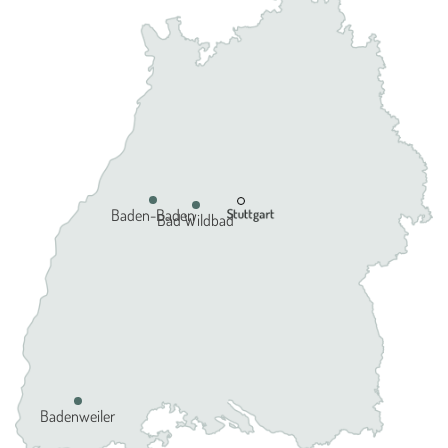
Baden-Baden
Bad Wildbad
Badenweiler