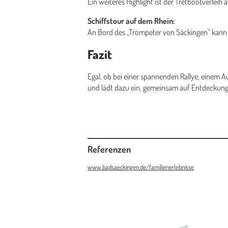
Ein weiteres Highlight ist der Tretbootverlei
Schiffstour auf dem Rhein:
An Bord des „Trompeter von Säckingen“ kann
Fazit
Egal, ob bei einer spannenden Rallye, einem Au
und lädt dazu ein, gemeinsam auf Entdeckung
Referenzen
www.badsaeckingen.de/familienerlebnisse