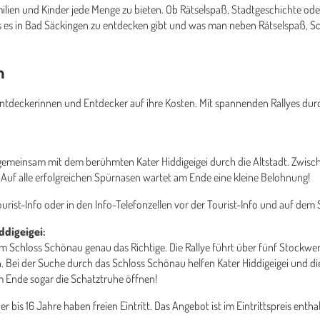
ilien und Kinder jede Menge zu bieten. Ob Rätselspaß, Stadtgeschichte od
 es in Bad Säckingen zu entdecken gibt und was man neben Rätselspaß, S
n
tdeckerinnen und Entdecker auf ihre Kosten. Mit spannenden Rallyes dur
emeinsam mit dem berühmten Kater Hiddigeigei durch die Altstadt. Zwisc
n. Auf alle erfolgreichen Spürnasen wartet am Ende eine kleine Belohnung!
ourist-Info oder in den Info-Telefonzellen vor der Tourist-Info und auf dem S
ddigeigei
:
e im Schloss Schönau genau das Richtige. Die Rallye führt über fünf Stockwe
Bei der Suche durch das Schloss Schönau helfen Kater Hiddigeigei und die 
am Ende sogar die Schatztruhe öffnen!
er bis 16 Jahre haben freien Eintritt. Das Angebot ist im Eintrittspreis en