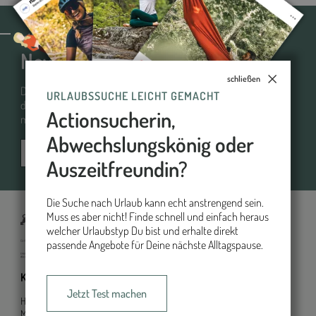
WIR HALTEN DICH AUF DEM LAUFENDEN
Newsletteranmeldung
schließen
Du willst mehr erfahren? Möchtest gerne passende Angebote
URLAUBSSUCHE LEICHT GEMACHT
direkt und bequem ins Postfach zugeschickt bekommen? Dann
Actionsucherin,
melde dich jetzt an – kostenlos und unverbindlich.
Abwechslungskönig oder
Auszeitfreundin?
Die Suche nach Urlaub kann echt anstrengend sein.
Muss es aber nicht! Finde schnell und einfach heraus
welcher Urlaubstyp Du bist und erhalte direkt
passende Angebote für Deine nächste Alltagspause.
Kontakt
Inhalt
Jetzt Test machen
HKM Heilbäder und Kurorte
Marketing GmbH