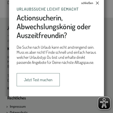
Deine Newsletter-Registrierung ist nun abgeschlossen.
schließen
URLAUBSSUCHE LEICHT GEMACHT
Actionsucherin,
Abwechslungskönig oder
Auszeitfreundin?
Die Suche nach Urlaub kann echt anstrengend sein.
Kontakt
Inhalt
Muss es aber nicht! Finde schnell und einfach heraus
welcher Urlaubstyp Du bist und erhalte direkt
HKM Heilbäder und Kurorte
Marketing GmbH
passende Angebote für Deine nächste Alltagspause.
Baden-Württemberg
Tel.:
+49 711 89 24 80 00
Jetzt Test machen
E-Mail.:
info@heilbaeder-bw.de
Kontaktformular
Rechtliches
Impressum
Datenschutz